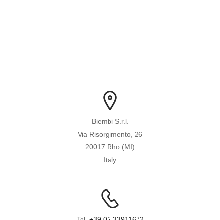
Biembi S.r.l.
Via Risorgimento, 26
20017 Rho (MI)
Italy
Tel.
+39 02 33911672