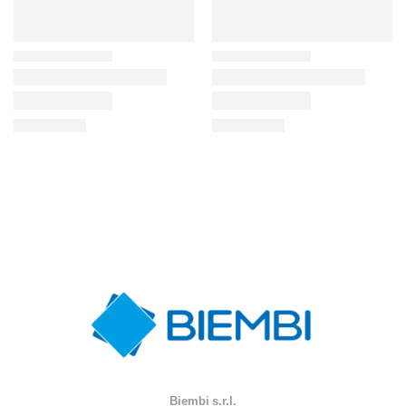
Biembi s.r.l.