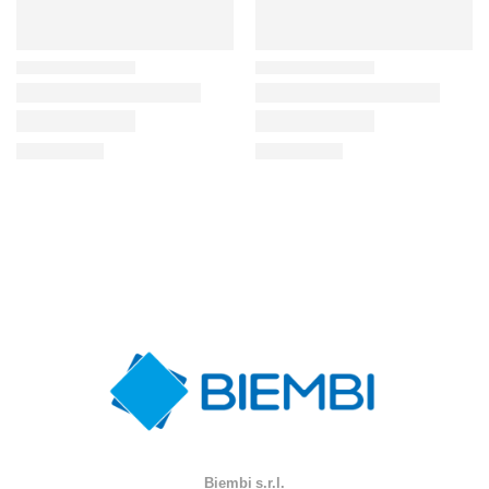
Biembi s.r.l.