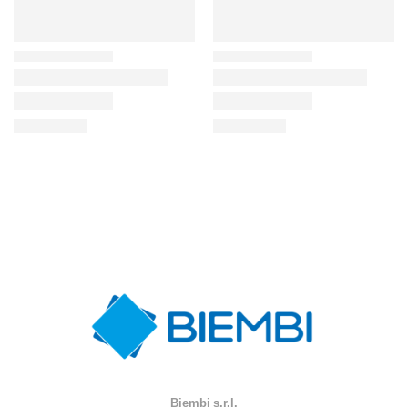
Biembi s.r.l.