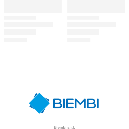
Biembi s.r.l.