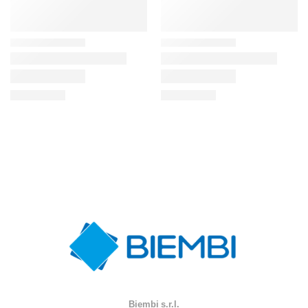
Biembi s.r.l.