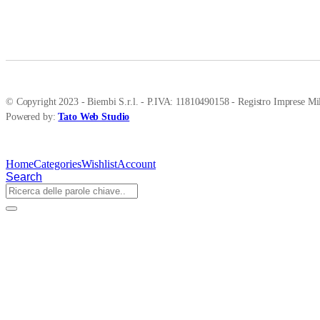
© Copyright 2023 - Biembi S.r.l. - P.IVA: 11810490158 - Registro Imprese Mil
Powered by:
Tato Web Studio
Home
Categories
Wishlist
Account
Search