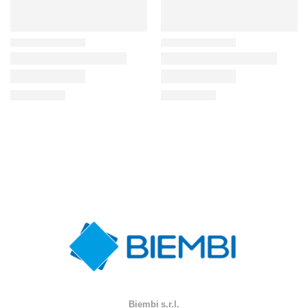
Biembi s.r.l.