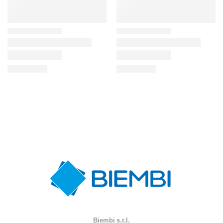
Biembi s.r.l.