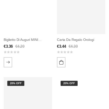
Biglietto Di Auguri MINI Orologi
Carta Da Regalo Orologi
€
3.36
€
4.20
€
3.44
€
4.30
20% OFF
20% OFF