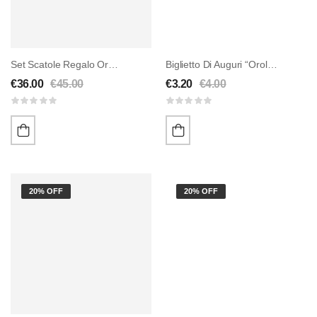
Set Scatole Regalo Orologi
Biglietto Di Auguri “Orologi” Da Vinci
€
36.00
€
45.00
€
3.20
€
4.00
20% OFF
20% OFF