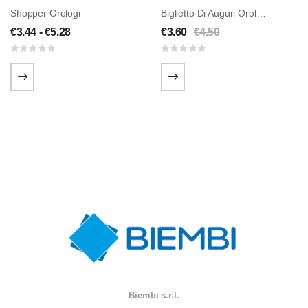
Shopper Orologi
Biglietto Di Auguri Orologio Antico
€
3.44
-
€
5.28
€
3.60
€
4.50
Biembi s.r.l.