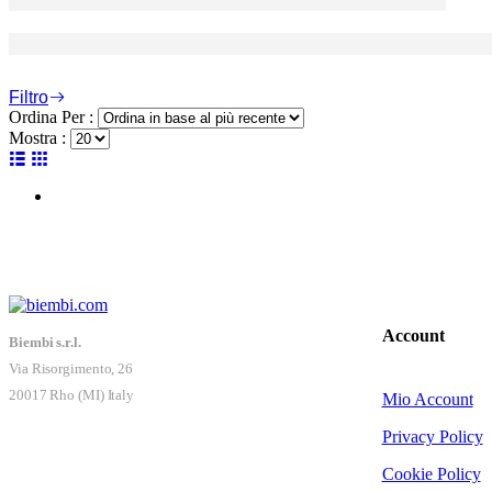
Filtro
Ordina Per :
Mostra :
Account
Biembi s.r.l.
Via Risorgimento, 26
20017 Rho (MI) Italy
Mio Account
Privacy Policy
Cookie Policy