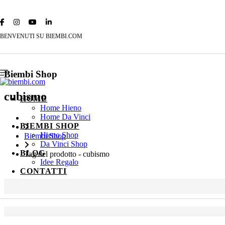
BENVENUTI SU BIEMBI.COM
Biembi Shop
cubismo
HOME
Home Hieno
Home Da Vinci
BIEMBI SHOP
Hieno Shop
Biembi Shop
Da Vinci Shop
BLOG
Tag del prodotto - cubismo
Idee Regalo
CONTATTI