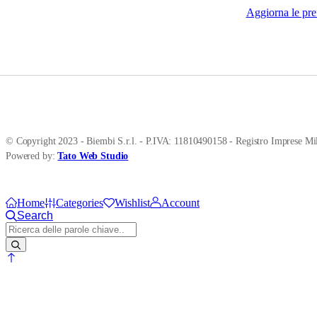
Aggiorna le pre
© Copyright 2023 - Biembi S.r.l. - P.IVA: 11810490158 - Registro Imprese Mil
Powered by:
Tato Web Studio
Home
Categories
Wishlist
Account
Search