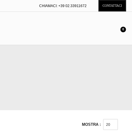
CHIAMACI:
+39 02.33911672
CONTATTACI
0
MOSTRA :