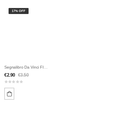
17% OFF
Segnalibro Da Vinci FIORATO
€
2.90
€
3.50