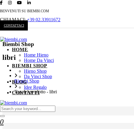
BENVENUTI SU BIEMBI.COM
CHIAMACI:
+39 02.33911672
CONTATTACI
Biembi Shop
HOME
Home Hieno
libri
Home Da Vinci
BIEMBI SHOP
Hieno Shop
Da Vinci Shop
Biembi Shop
BLOG
Idee Regalo
Tag del prodotto - libri
CONTATTI
0