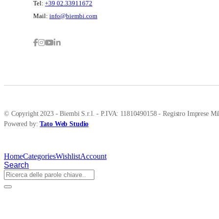
Tel:
+39 02.33911672
Mail:
info@biembi.com
© Copyright 2023 - Biembi S.r.l. - P.IVA: 11810490158 - Registro Imprese Mil
Powered by:
Tato Web Studio
Home
Categories
Wishlist
Account
Search