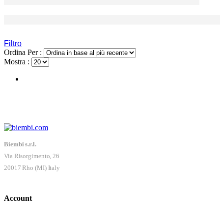
Filtro
Ordina Per :
Mostra :
Biembi s.r.l.
Via Risorgimento, 26
20017 Rho (MI) Italy
Account