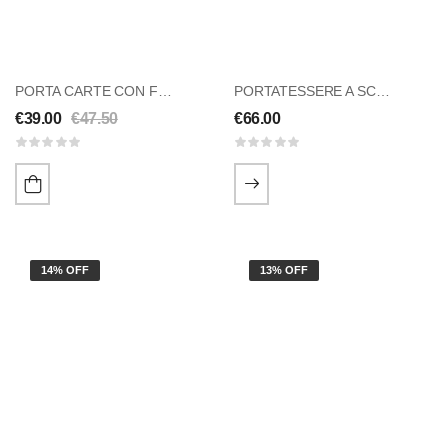
PORTA CARTE CON FERRETTO PORTA BANCONOTE IN VERA PELLE
PORTATESSERE A SCATTO IN VERA PELLE – Colorati
€
39.00
€
47.50
€
66.00
14% OFF
13% OFF