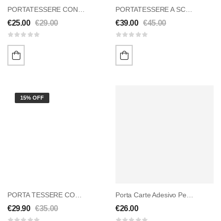
PORTATESSERE CON PORTAMONETE A ZIP
PORTATESSERE A SCATTO IN VERA PELLE
€
25.00
€
29.00
€
39.00
€
45.00
15% OFF
PORTA TESSERE CON PORTAMONETE DONNA
Porta Carte Adesivo Per Smartphone In Pelle
€
29.90
€
35.00
€
26.00