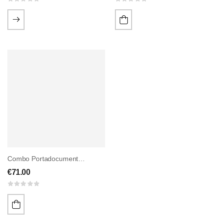
Combo Portadocumenti E Porta Carte In Pelle HIENO
€
71.00