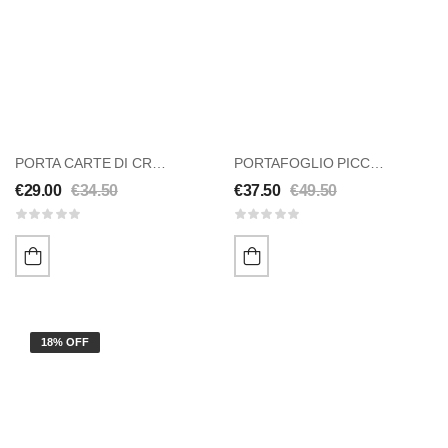
PORTA CARTE DI CREDITO C/CLIP FERMASOLDI BLU
PORTAFOGLIO PICCOLO In Vera Pelle
€
29.00
€
34.50
€
37.50
€
49.50
18% OFF