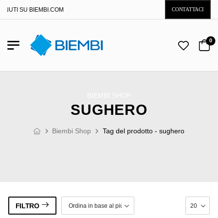
NUTI SU BIEMBI.COM
CONTATTACI
0
BIEMBI SHOP
SUGHERO
Biembi Shop
Tag del prodotto - sughero
FILTRO