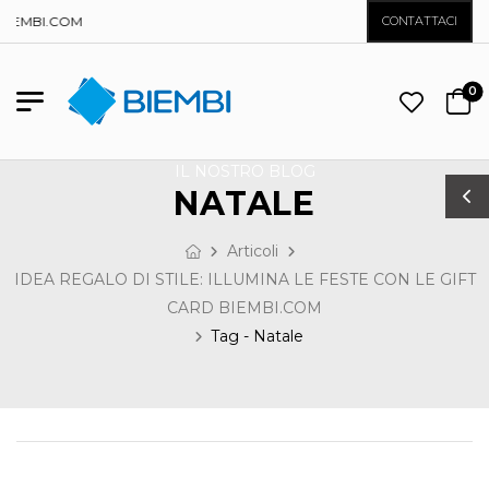
BIEMBI.COM
CONTATTACI
0
IL NOSTRO BLOG
NATALE
Articoli
IDEA REGALO DI STILE: ILLUMINA LE FESTE CON LE GIFT
CARD BIEMBI.COM
Tag - Natale