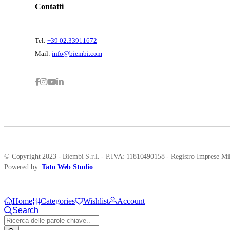
Contatti
Tel:
+39 02.33911672
Mail:
info@biembi.com
© Copyright 2023 - Biembi S.r.l. - P.IVA: 11810490158 - Registro Imprese Mil
Powered by:
Tato Web Studio
Home
Categories
Wishlist
Account
Search