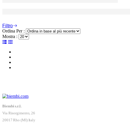
Filtro
Ordina Per :
Mostra :
Biembi s.r.l.
Via Risorgimento, 26
20017 Rho (MI) Italy