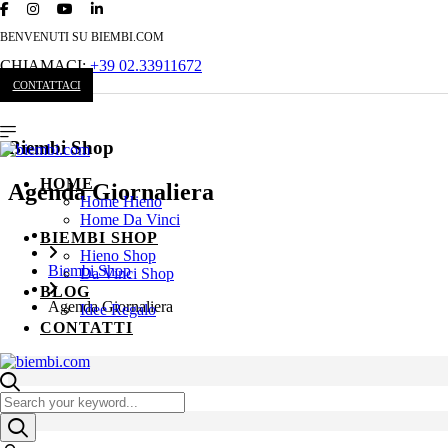
BENVENUTI SU BIEMBI.COM
CHIAMACI:
+39 02.33911672
CONTATTACI
Biembi Shop
HOME
Agenda Giornaliera
Home Hieno
Home Da Vinci
BIEMBI SHOP
Hieno Shop
Biembi Shop
Da Vinci Shop
BLOG
Agenda Giornaliera
Idee Regalo
CONTATTI