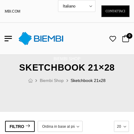
BIEMBI.COM
CONTATTACI
0
BIEMBI SHOP
SKETCHBOOK 21×28
Biembi Shop
Sketchbook 21x28
FILTRO