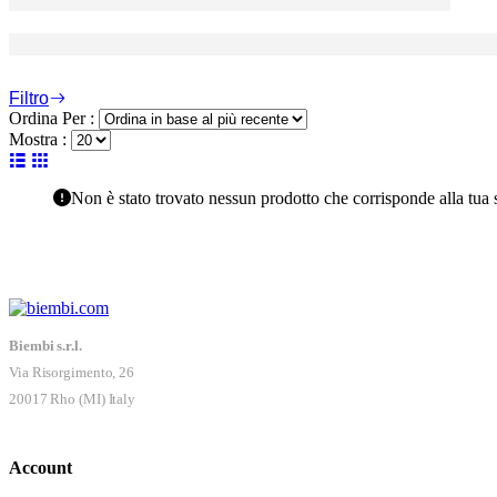
Filtro
Ordina Per :
Mostra :
Non è stato trovato nessun prodotto che corrisponde alla tua 
Biembi s.r.l.
Via Risorgimento, 26
20017 Rho (MI) Italy
Account