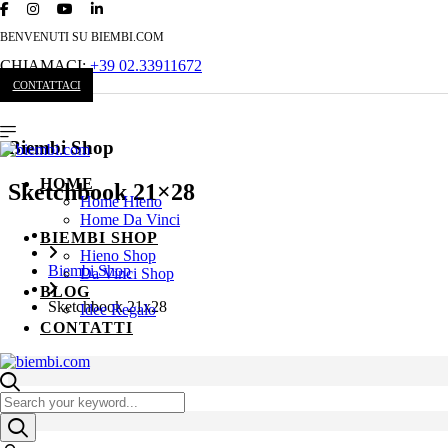
BENVENUTI SU BIEMBI.COM
CHIAMACI:
+39 02.33911672
CONTATTACI
Biembi Shop
HOME
Sketchbook 21×28
Home Hieno
Home Da Vinci
BIEMBI SHOP
Hieno Shop
Biembi Shop
Da Vinci Shop
BLOG
Sketchbook 21x28
Idee Regalo
CONTATTI