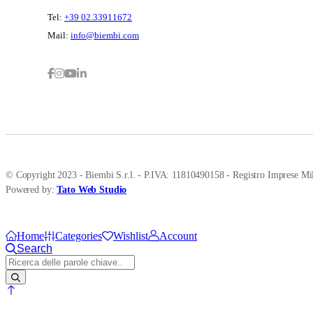
Tel:
+39 02.33911672
Mail:
info@biembi.com
© Copyright 2023 - Biembi S.r.l. - P.IVA: 11810490158 - Registro Imprese Mil
Powered by:
Tato Web Studio
Home
Categories
Wishlist
Account
Search